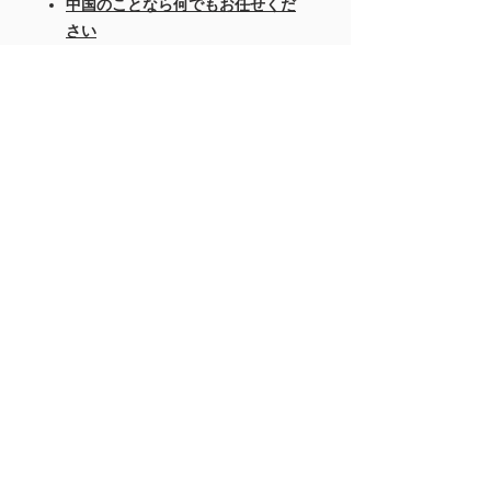
中国のことなら何でもお任せくだ
さい
About Us >>
Help >>
+8613924172719
Company>>
rainbow-
gz2@hotmail.com
Contact >>
Follow Us >>
Contact