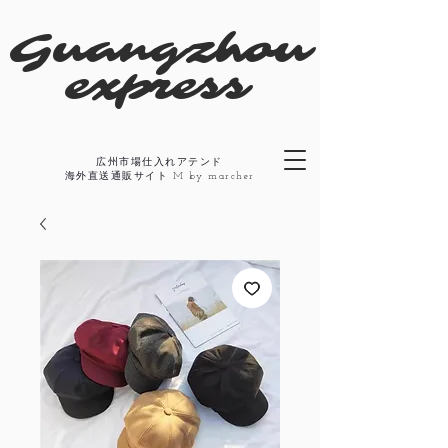
​Guangzhou
express
広州市場仕入れアテンド
​海外直送通販サイト M by marcher