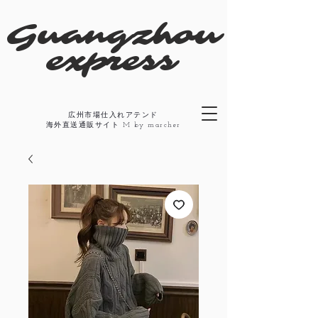
​Guangzhou
express
広州市場仕入れアテンド
​海外直送通販サイト M by marcher