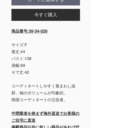
今すぐ購入
商品番号:39-34-026
サイズ:F
着丈:44
バスト:138
肩幅:69
そで丈:42
コーディネートしやすく着まわし抜
群。袖のボリュームが印象的。
韓国コーディネートの立役者。
中間業者を挟まず海外直送でお客様の
ご自宅に直送
掲載商品以外に欲しい商品があれば代