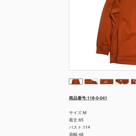
商品番号:118-0-041
サイズ:M
着丈:65
バスト:114
肩幅:48